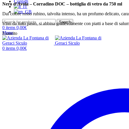
Contatti
Nero d’Avola – Corradino DOC – bottiglia di vetro da 750 ml
Dal colore rosso rubino, talvolta intenso, ha un profumo delicato, car
Search
Vino da tutto pasto, si abbina gradevolmente con piatti a base di salumi
0
items
0,00
€
Menu
Esaurito
0
items
0,00
€