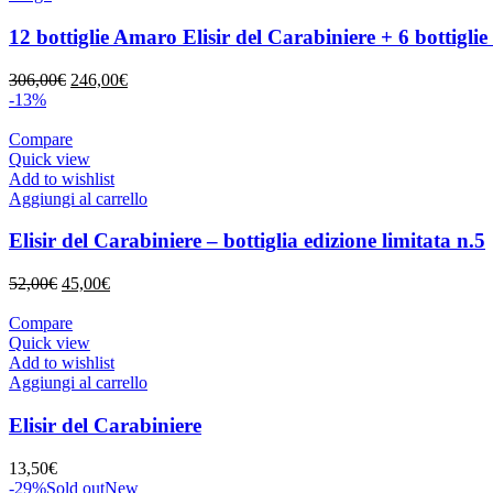
12 bottiglie Amaro Elisir del Carabiniere + 6 botti
Il
Il
306,00
€
246,00
€
prezzo
prezzo
-13%
originale
attuale
era:
è:
Compare
306,00€.
246,00€.
Quick view
Add to wishlist
Aggiungi al carrello
Elisir del Carabiniere – bottiglia edizione limitata n.5
Il
Il
52,00
€
45,00
€
prezzo
prezzo
originale
attuale
Compare
era:
è:
Quick view
52,00€.
45,00€.
Add to wishlist
Aggiungi al carrello
Elisir del Carabiniere
13,50
€
-29%
Sold out
New