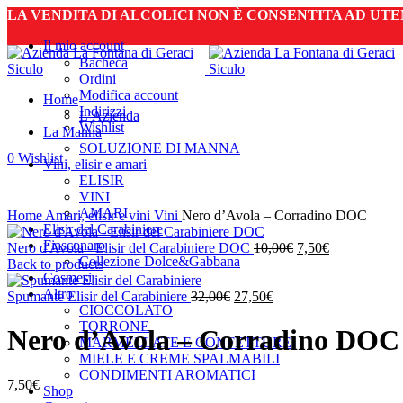
LA VENDITA DI ALCOLICI NON È CONSENTITA AD UT
Il mio account
Bacheca
Ordini
Modifica account
Home
Indirizzi
L’Azienda
Wishlist
La Manna
Sold out
New
SOLUZIONE DI MANNA
0
Wishlist
Vini, elisir e amari
ELISIR
VINI
Click to enlarge
AMARI
Home
Amari, elisir e vini
Vini
Nero d’Avola – Corradino DOC
Elisir del Carabiniere
Fiasconaro
Il
Il
Nero d'Avola - Elisir del Carabiniere DOC
10,00
€
7,50
€
Collezione Dolce&Gabbana
prezzo
prezzo
Back to products
Cosmesi
originale
attuale
Altro
Il
Il
era:
è:
Spumante Elisir del Carabiniere
32,00
€
27,50
€
CIOCCOLATO
prezzo
prezzo
10,00€.
7,50€.
TORRONE
originale
attuale
Nero d’Avola – Corradino DOC
MARMELLATE E CONFETTURE
era:
è:
MIELE E CREME SPALMABILI
32,00€.
27,50€.
CONDIMENTI AROMATICI
7,50
€
Shop