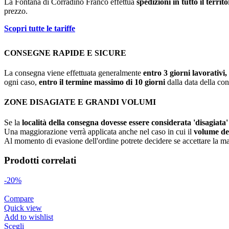
La Fontana di Corradino Franco effettua
spedizioni in tutto il territo
prezzo.
Scopri tutte le tariffe
CONSEGNE RAPIDE E SICURE
La consegna viene effettuata generalmente
entro 3 giorni lavorativi,
ogni caso,
entro il termine massimo di 10 giorni
dalla data della co
ZONE DISAGIATE E GRANDI VOLUMI
Se la
località della consegna dovesse essere considerata 'disagiata'
Una maggiorazione verrà applicata anche nel caso in cui il
volume dell
Al momento di evasione dell'ordine potrete decidere se accettare la ma
Prodotti correlati
-20%
Compare
Quick view
Add to wishlist
Scegli