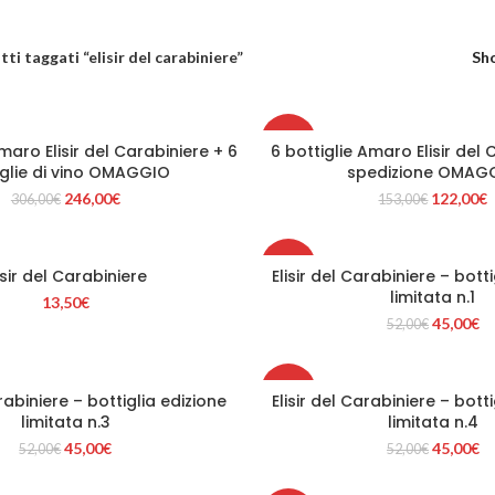
ti taggati “elisir del carabiniere”
Sh
-20%
Amaro Elisir del Carabiniere + 6
6 bottiglie Amaro Elisir del 
SCEGLI
AGGIUNGI AL CARRE
iglie di vino OMAGGIO
spedizione OMAG
Il
Il
Il
I
246,00
€
122,00
€
306,00
€
153,00
€
prezzo
prezzo
prezzo
p
originale
attuale
originale
a
era:
è:
era:
è
-13%
isir del Carabiniere
Elisir del Carabiniere – bott
306,00€.
246,00€.
153,00€.
1
GIUNGI AL CARRELLO
AGGIUNGI AL CARRE
limitata n.1
13,50
€
Il
Il
45,00
€
52,00
€
prezzo
pr
originale
at
era:
è:
-13%
arabiniere – bottiglia edizione
Elisir del Carabiniere – bott
52,00€.
45
GIUNGI AL CARRELLO
AGGIUNGI AL CARRE
limitata n.3
limitata n.4
Il
Il
Il
Il
45,00
€
45,00
€
52,00
€
52,00
€
prezzo
prezzo
prezzo
pr
originale
attuale
originale
at