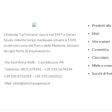
Prodotti all
Elisir
L’Azienda “La Fontana” nasce nel 1997 a Geraci
Siculo, ridente borgo medievale situato a 1100
Vini e amari
m.slm nel cuore del Parco delle Madonie, lontano
Cosmetica
da ogni fonte di inquinamento.
Cioccolato
Via Sant'Anna 46/B – Castelbuono PA
Miele e cre
Telefono: 0921.679541 - +39 333.1674334 -
Succhi di fru
+39 339.8732019 - +39 370.1402925
Mail: elisir@lafontanageraci.it