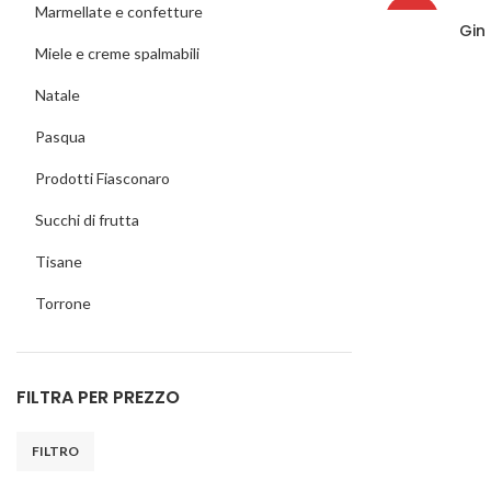
Marmellate e confetture
-30%
Gin 
AG
Miele e creme spalmabili
HOT
Natale
Pasqua
Prodotti Fiasconaro
Succhi di frutta
Tisane
Torrone
FILTRA PER PREZZO
FILTRO
Prezzo
Prezzo