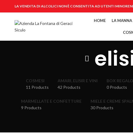
LA VENDITA DI ALCOLICI NON È CONSENTITA AD UTENTI MINOREN
HOME
LA MANNA
COSM
elis
COSMESI
AMARI, ELISIR E VINI
BOX REGAL
11 Products
42 Products
0 Products
MARMELLATE E CONFETTURE
MIELE E CREME SPAL
9 Products
30 Products