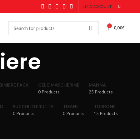
IL MIO ACCOUNT
0
0,00
€
niere
ABINIERE PACK
GEL E MASCHERINE
MANNA
0 Products
25 Products
RO
SUCCHI DI FRUTTA
TISANE
TORRONE
0 Products
0 Products
15 Products