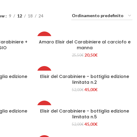
ow
9
12
18
24
-20%
Carabiniere +
Amaro Elisir del Carabiniere al carciofo e
LLO
AGGIUNGI AL CARRELLO
GIO
manna
l
Il
Il
20,50
€
25,50
€
HOT
rezzo
prezzo
prezzo
ttuale
originale
attuale
:
era:
è:
-13%
iglia edizione
Elisir del Carabiniere – bottiglia edizione
22,00€.
25,50€.
20,50€.
LLO
AGGIUNGI AL CARRELLO
limitata n.2
Il
Il
45,00
€
52,00
€
ezzo
prezzo
prezzo
tuale
originale
attuale
era:
è:
-13%
iglia edizione
Elisir del Carabiniere – bottiglia edizione
,00€.
52,00€.
45,00€.
LLO
AGGIUNGI AL CARRELLO
limitata n.5
Il
Il
45,00
€
52,00
€
ezzo
prezzo
prezzo
tuale
originale
attuale