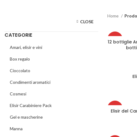
Home
Prodot
CLOSE
CATEGORIE
-20%
12 bottiglie 
Amari, elisir e vini
bott
Box regalo
Cioccolato
El
AG
Condimenti aromatici
Cosmesi
Elisir Carabiniere Pack
-13%
Elisir del C
AG
Gel e mascherine
Manna