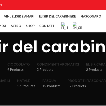
NI
VINI, ELISIR E AMARI
ELISIR DEL CARABINIERE
FIASCONARO
ESI
ALTRO
SHOP
CONTATTI
ir del carabi
O
CIOCCOLATO
CONDIMENTI AROMATICI
ELISIR CAR
9 Products
3 Products
2 Products
MABILI
NATALE
PASQUA
PRODOTTI FIASCONA
17 Products
15 Products
37 Products