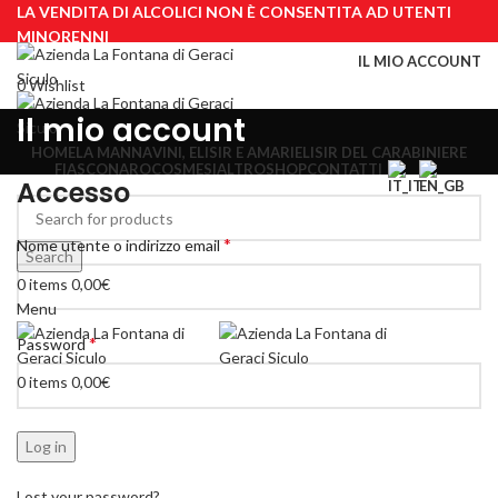
LA VENDITA DI ALCOLICI NON È CONSENTITA AD UTENTI
MINORENNI
IL MIO ACCOUNT
0
Wishlist
Il mio account
HOME
LA MANNA
VINI, ELISIR E AMARI
ELISIR DEL CARABINIERE
FIASCONARO
COSMESI
ALTRO
SHOP
CONTATTI
Accesso
*
Nome utente o indirizzo email
Search
0
items
0,00
€
Menu
*
Password
0
items
0,00
€
Log in
Lost your password?