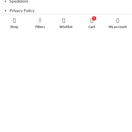
Spedizioni
Privacy Policy
0
Cookie Policy
Shop
Filters
Wishlist
Cart
My account
Contatti
CONSIGLIATO PER VOI
©2020 All rights reserved La Fontana - Geraci Siculo P.IVA
04566920825 |
DESIGNED BY
DABACOMUNICAZIONE