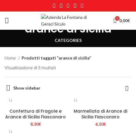
0
0,00
€
arance di sicilia
CATEGORIES
Home
Prodotti taggati “arance di sicilia”
Visualizzazione di 3 risultati
Show sidebar
Confettura di Fragole e
Marmellata di Arance di
Arance di Sicilia Fiasconaro
Sicilia Fiasconaro
8,30
€
6,10
€