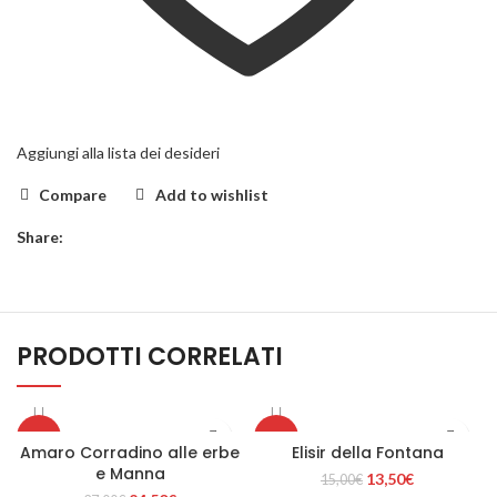
Aggiungi alla lista dei desideri
Compare
Add to wishlist
Share:
PRODOTTI CORRELATI
-9%
-10%
Amaro Corradino alle erbe
Elisir della Fontana
e Manna
Il
Il
13,50
€
15,00
€