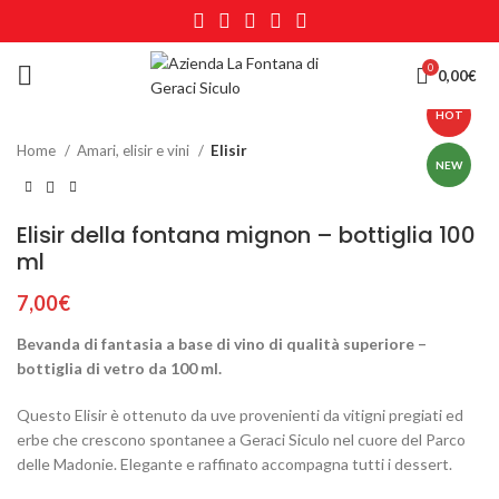
0
Click to enlarge
0,00
€
HOT
Home
Amari, elisir e vini
Elisir
NEW
Elisir della fontana mignon – bottiglia 100
ml
7,00
€
Bevanda di fantasia a base di vino di qualità superiore –
bottiglia di vetro da 100 ml.
Questo Elisir è ottenuto da uve provenienti da vitigni pregiati ed
erbe che crescono spontanee a Geraci Siculo nel cuore del Parco
delle Madonie. Elegante e raffinato accompagna tutti i dessert.