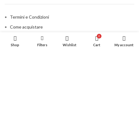
Termini e Condizioni
Come acquistare
Metodi di pagamento
0
Shop
Filters
Wishlist
Cart
My account
Spedizioni
Privacy Policy
Cookie Policy
Contatti
CONSIGLIATO PER VOI