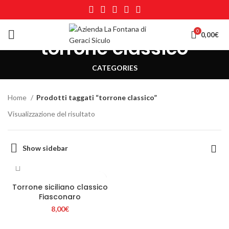
0
0,00
€
torrone classico
CATEGORIES
Home
Prodotti taggati “torrone classico”
Visualizzazione del risultato
Show sidebar
Torrone siciliano classico
Fiasconaro
8,00
€