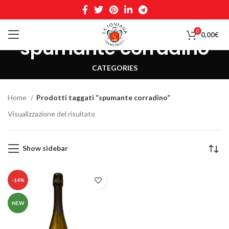
0
0,00
€
spumante corradino
CATEGORIES
Home
Prodotti taggati “spumante corradino”
Visualizzazione del risultato
Show sidebar
-14%
NEW