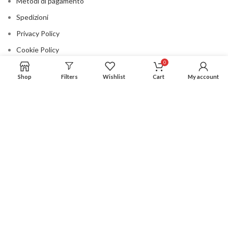
Metodi di pagamento
Spedizioni
Privacy Policy
Cookie Policy
0
Contatti
Shop
Filters
Wishlist
Cart
My account
CONSIGLIATO PER VOI
©2020 All rights reserved La Fontana - Geraci Siculo P.IVA
04566920825 |
DESIGNED BY
DABACOMUNICAZIONE