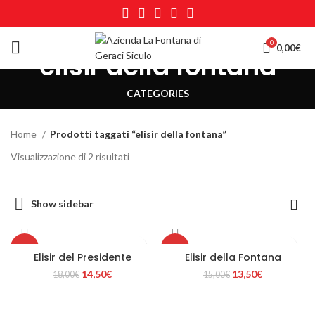
0
0,00
€
elisir della fontana
CATEGORIES
Home
Prodotti taggati “elisir della fontana”
Visualizzazione di 2 risultati
Show sidebar
-19%
-10%
Elisir del Presidente
Elisir della Fontana
Il
Il
Il
Il
14,50
€
13,50
€
18,00
€
15,00
€
prezzo
prezzo
prezzo
prezzo
originale
attuale
originale
attuale
era:
è:
era:
è: