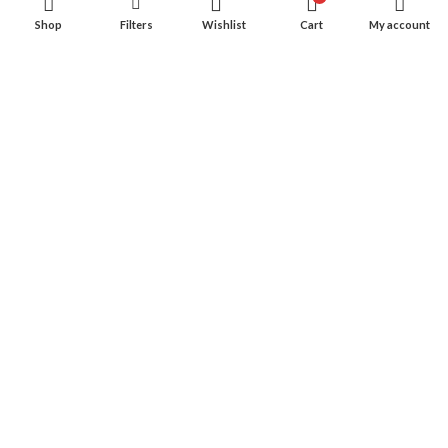
Privacy Policy
Shop
Filters
Wishlist
Cart
My account
Cookie Policy
Contatti
CONSIGLIATO PER VOI
©2020 All rights reserved La Fontana - Geraci Siculo P.IVA
04566920825 |
DESIGNED BY
DABACOMUNICAZIONE