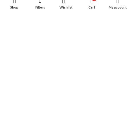
Privacy Policy
Shop
Filters
Wishlist
Cart
My account
Cookie Policy
Contatti
CONSIGLIATO PER VOI
©2020 All rights reserved La Fontana - Geraci Siculo P.IVA
04566920825 |
DESIGNED BY
DABACOMUNICAZIONE