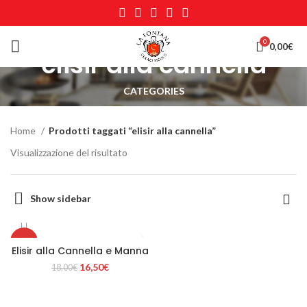
0
0,00
€
elisir alla cannella
CATEGORIES
Home
Prodotti taggati “elisir alla cannella”
Visualizzazione del risultato
Show sidebar
-8%
Elisir alla Cannella e Manna
Il
Il
16,50
€
18,00
€
prezzo
prezzo
originale
attuale
era:
è: