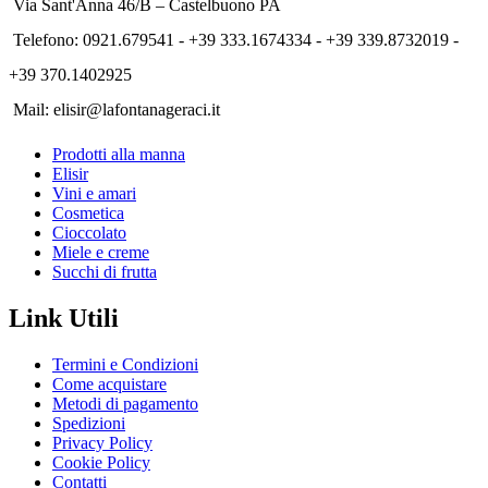
Via Sant'Anna 46/B – Castelbuono PA
Telefono: 0921.679541 - +39 333.1674334 - +39 339.8732019 -
+39 370.1402925
Mail: elisir@lafontanageraci.it
Prodotti alla manna
Elisir
Vini e amari
Cosmetica
Cioccolato
Miele e creme
Succhi di frutta
Link Utili
Termini e Condizioni
Come acquistare
Metodi di pagamento
Spedizioni
Privacy Policy
Cookie Policy
Contatti