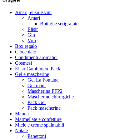
Categorie
Amari, elisir e vini
Amari
Bottiglie serigrafate
Elisir
Gin
Vini
Box regalo
Cioccolato
Condimenti aromatici
Cosmesi
Elisir Carabiniere Pack
Gel e mascherine
Gel La Fontana
Gel mani
Mascherina FFP2
Mascherine chirurgiche
Pack Gel
Pack mascherine
Manna
Marmellate e confetture
Miele e creme spalmabili
Natale
Panettoni