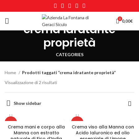
0
0,00
€
crema idratante
proprietà
CATEGORIES
Home
Prodotti taggati “crema idratante proprietà”
Visualizzazione di 2 risultati
Show sidebar
-13%
-20%
Crema mani e corpo alla
Crema viso alla Manna con
Manna con estratto
Acido Ialuronico ed olio
naturale di Fico d’India
essenziale di Limone