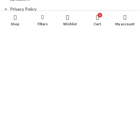
Privacy Policy
0
Cookie Policy
Shop
Filters
Wishlist
Cart
My account
Contatti
CONSIGLIATO PER VOI
©2020 All rights reserved La Fontana - Geraci Siculo P.IVA
04566920825 |
DESIGNED BY
DABACOMUNICAZIONE