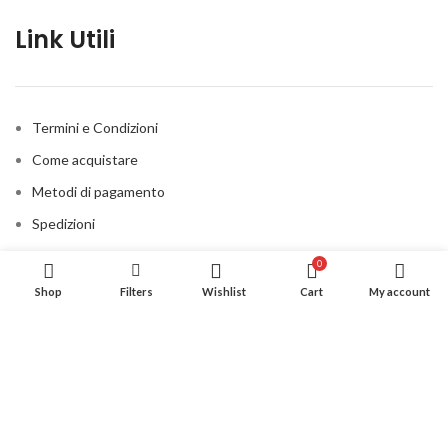
Link Utili
Termini e Condizioni
Come acquistare
Metodi di pagamento
Spedizioni
Privacy Policy
0
Cookie Policy
Shop
Filters
Wishlist
Cart
My account
Contatti
CONSIGLIATO PER VOI