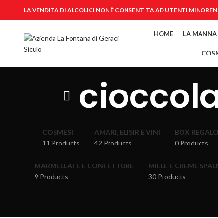
LA VENDITA DI ALCOLICI NON È CONSENTITA AD UTENTI MINOREN
HOME
LA MANNA
COSM
cioccol
COSMESI
AMARI, ELISIR E VINI
BOX REGAL
11 Products
42 Products
0 Products
MARMELLATE E CONFETTURE
MIELE E CREME SPAL
9 Products
30 Products