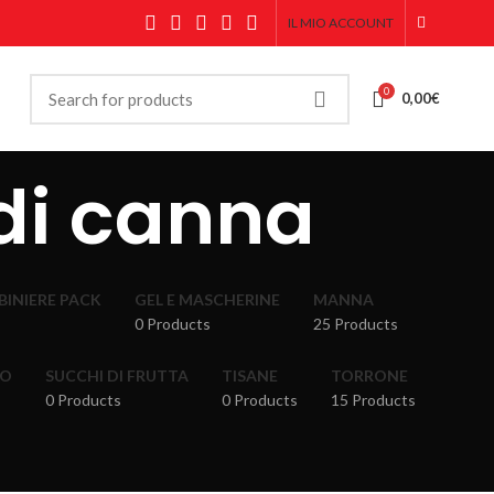
IL MIO ACCOUNT
0
0,00
€
di canna
ABINIERE PACK
GEL E MASCHERINE
MANNA
0 Products
25 Products
RO
SUCCHI DI FRUTTA
TISANE
TORRONE
0 Products
0 Products
15 Products