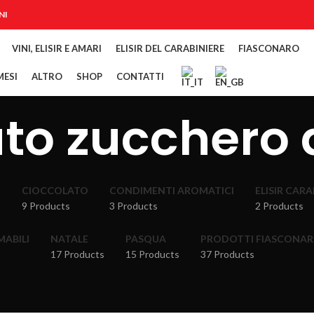
NI
VINI, ELISIR E AMARI
ELISIR DEL CARABINIERE
FIASCONARO
ESI
ALTRO
SHOP
CONTATTI
ato zucchero 
O
CIOCCOLATO
CONDIMENTI AROMATICI
ELISIR CAR
9 Products
3 Products
2 Products
MABILI
NATALE
PASQUA
PRODOTTI FIASCONA
17 Products
15 Products
37 Products