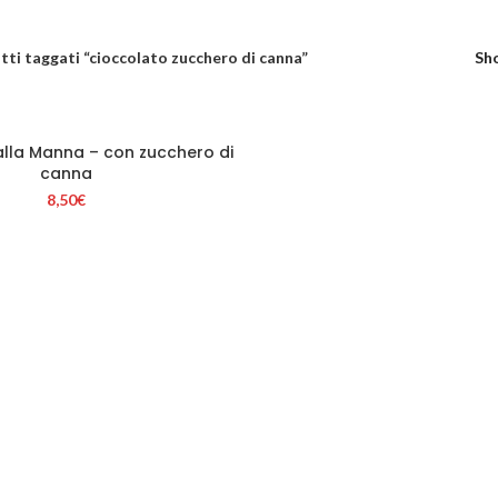
ti taggati “cioccolato zucchero di canna”
Sh
alla Manna – con zucchero di
GIUNGI AL CARRELLO
canna
8,50
€