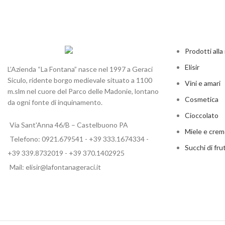
Prodotti all
Elisir
L’Azienda “La Fontana” nasce nel 1997 a Geraci
Siculo, ridente borgo medievale situato a 1100
Vini e amari
m.slm nel cuore del Parco delle Madonie, lontano
Cosmetica
da ogni fonte di inquinamento.
Cioccolato
Via Sant'Anna 46/B – Castelbuono PA
Miele e cre
Telefono: 0921.679541 - +39 333.1674334 -
Succhi di fru
+39 339.8732019 - +39 370.1402925
Mail: elisir@lafontanageraci.it