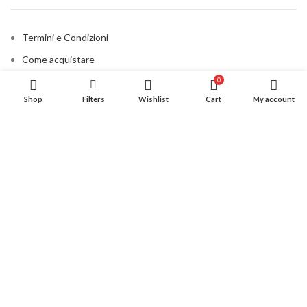
Termini e Condizioni
Come acquistare
Metodi di pagamento
0
Shop
Filters
Wishlist
Cart
My account
Spedizioni
Privacy Policy
Cookie Policy
Contatti
CONSIGLIATO PER VOI