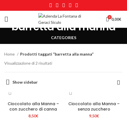
0
0,00
€
barretta alla manna
CATEGORIES
Home
Prodotti taggati “barretta alla manna”
Visualizzazione di 2 risultati
Show sidebar
Cioccolato alla Manna –
Cioccolato alla Manna –
con zucchero di canna
senza zucchero
8,50
€
9,50
€