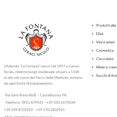
Prodotti all
Elisir
Vini e amari
Cosmetica
Cioccolato
L’Azienda “La Fontana” nasce nel 1997 a Geraci
Miele e cre
Siculo, ridente borgo medievale situato a 1100
Succhi di fru
m.slm nel cuore del Parco delle Madonie, lontano
da ogni fonte di inquinamento.
Via Sant'Anna 46/B – Castelbuono PA
Telefono: 0921.679541 - +39 333.1674334 -
+39 339.8732019 - +39 370.1402925
Mail: elisir@lafontanageraci.it