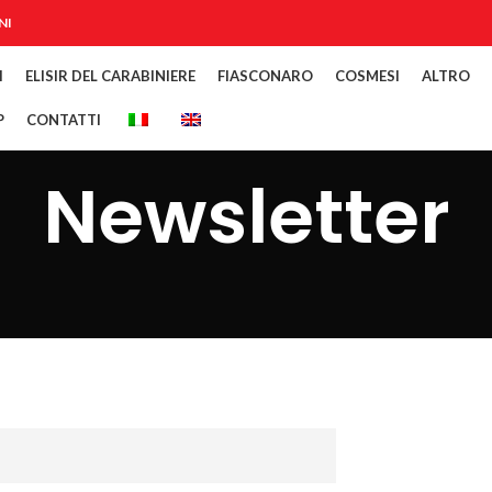
NI
I
ELISIR DEL CARABINIERE
FIASCONARO
COSMESI
ALTRO
P
CONTATTI
Newsletter